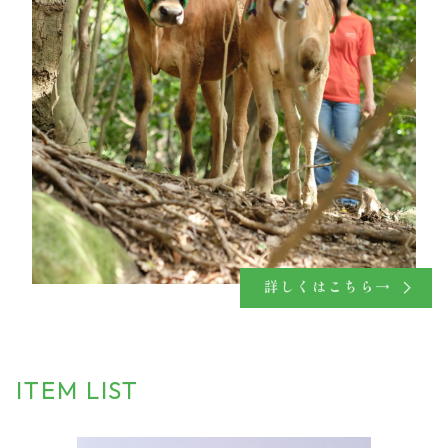
詳しくはこちら→
ITEM LIST