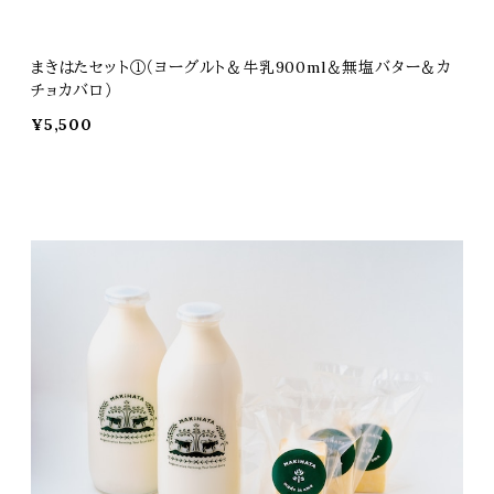
まきはたセット①（ヨーグルト＆牛乳900ml＆無塩バター＆カ
チョカバロ）
¥5,500