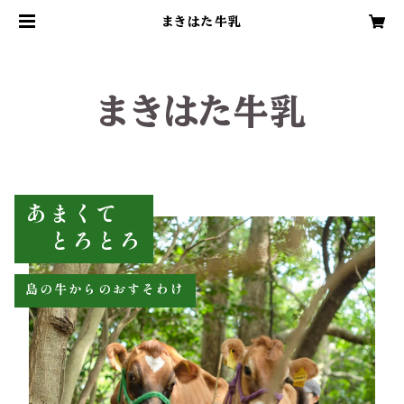
まきはた牛乳
まきはた牛乳
あまくて
島の牛からのおすそわけ