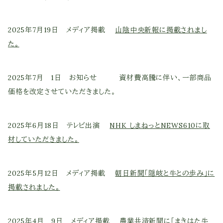
2025年7月19日 メディア掲載
山陰中央新報に掲載されまし
た。
2025年7月 1日 お知らせ 資材費高騰に伴い、一部商品
価格を改定させていただきました。
2025年6月18日 テレビ出演
NHK しまねっとNEWS610に取
材していただきました。
2025年5月12日 メディア掲載
朝日新聞「隠岐と牛との歩み」に
掲載されました。
2025年4月 9日 メディア掲載
農業共済新聞に「まきはた牛