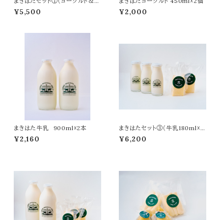
まきはたセット①（ヨーグルト＆牛
まきはたヨーグルト 450ml☓2個
乳900ml＆無塩バター＆カチョ
¥5,500
¥2,000
カバロ）
まきはた牛乳 900ml☓2本
まきはたセット③（牛乳180ml☓3
本＆無塩バター☓2個）
¥2,160
¥6,200