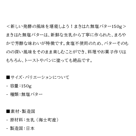
＜新しい発酵の風味を堪能しよう！まきはた無塩バター150g＞
まきはた無塩バターは、新鮮な生乳から丁寧に作られた、まろや
かで芳醇な味わいが特徴です。食塩不使用のため、バターそのも
のの深い風味をそのまま楽しむことができ、料理やお菓子作りは
もちろん、トーストやパンに塗っても絶品です。
■サイズ・バリエーションについて
- 容量：150g
- 種類：無塩バター
■素材・製造国
- 原材料：生乳 （海士町産）
- 製造国：日本