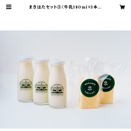
まきはたセット③（牛乳180ml☓3本＆
無塩バター☓2個） | まきはた牛乳