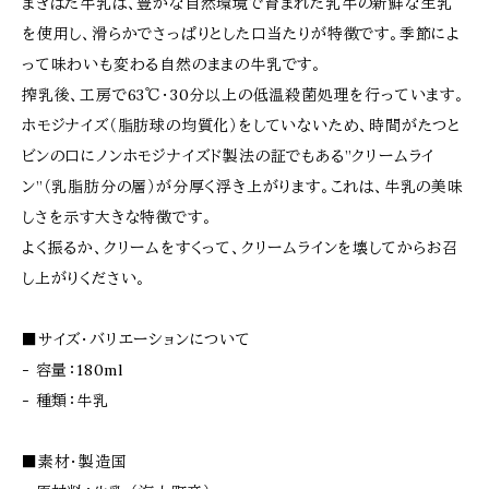
まきはた牛乳は、豊かな自然環境で育まれた乳牛の新鮮な生乳
を使用し、滑らかでさっぱりとした口当たりが特徴です。季節によ
って味わいも変わる自然のままの牛乳です。
搾乳後、工房で63℃・30分以上の低温殺菌処理を行っています。
ホモジナイズ（脂肪球の均質化）をしていないため、時間がたつと
ビンの口にノンホモジナイズド製法の証でもある”クリームライ
ン”（乳脂肪分の層）が分厚く浮き上がります。これは、牛乳の美味
しさを示す大きな特徴です。
よく振るか、クリームをすくって、クリームラインを壊してからお召
し上がりください。
■サイズ・バリエーションについて
- 容量：180ml
- 種類：牛乳
■素材・製造国