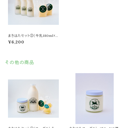
まきはたセット③（牛乳180ml☓3
本＆無塩バター☓2個）
¥6,200
その他の商品